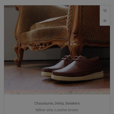
Chaussures
,
Derby
,
Sneakers
Willow siria | Leather brown