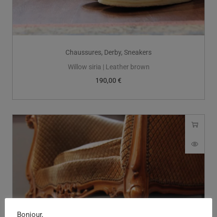
Chaussures
,
Derby
,
Sneakers
Willow siria | Leather brown
190,00
€
Bonjour,