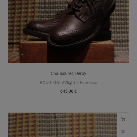
Chaussures
,
Derby
BOURTON- VVlight – Espresso
645,00
€