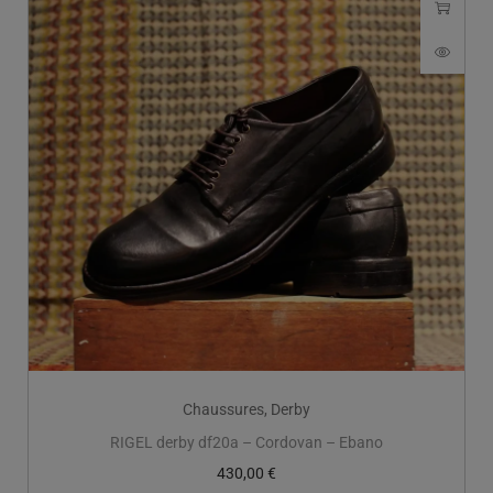
Chaussures
,
Derby
RIGEL derby df20a – Cordovan – Ebano
430,00
€