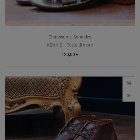
Chaussures
,
Sandales
KENNIE – Testa di moro
120,00
€