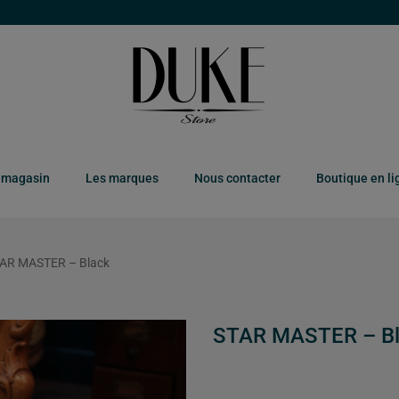
 magasin
Les marques
Nous contacter
Boutique en li
AR MASTER – Black
STAR MASTER – B