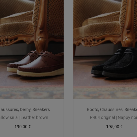
aussures
,
Derby
,
Sneakers
Boots
,
Chaussures
,
Sneak
illow siria | Leather brown
P404 original | Nappy noi
190,00
€
195,00
€