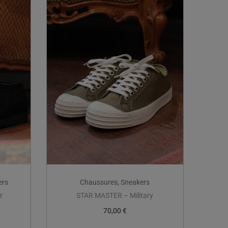
ers
Chaussures
,
Sneakers
r
STAR MASTER – Military
70,00
€