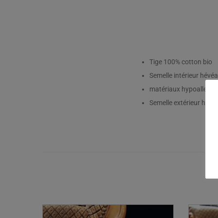
Tige 100% cotton bio
Semelle intérieur hévéa
matériaux hypoallergé
Semelle extérieur hévéa