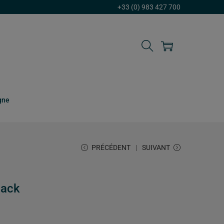
+33 (0) 983 427 700
gne
PRÉCÉDENT
SUIVANT
lack