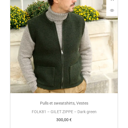
Pulls et sweatshirts
,
Vestes
FOLK81 – GILET ZIPPE – Dark green
300,00
€