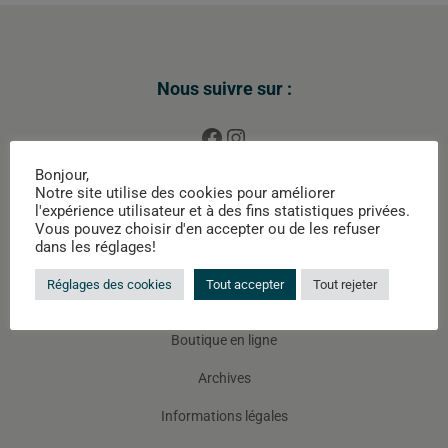
Nous suivre sur :
Bonjour,
Accueil
Notre site utilise des cookies pour améliorer
l'expérience utilisateur et à des fins statistiques privées.
Le Magasin
Vous pouvez choisir d'en accepter ou de les refuser
dans les réglages!
Les Marques
Réglages des cookies
Tout accepter
Tout rejeter
Nous contacter
Boutique en ligne
Archives
Informations légales