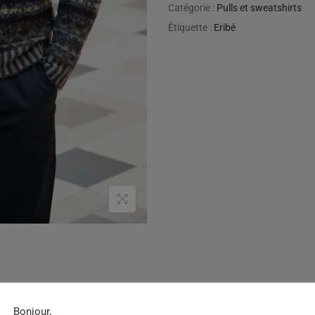
Catégorie :
Pulls et sweatshirts
Étiquette :
Eribé
Bonjour,