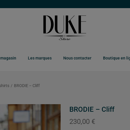
 magasin
Les marques
Nous contacter
Boutique en li
shirts
/
BRODIE – Cliff
BRODIE – Cliff
230,00
€