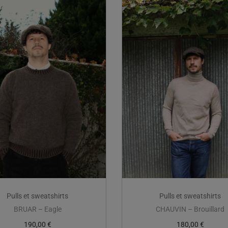
Pulls et sweatshirts
Pulls et sweatshirts
BRUAR – Eagle
CHAUVIN – Brouillard
190,00
€
180,00
€