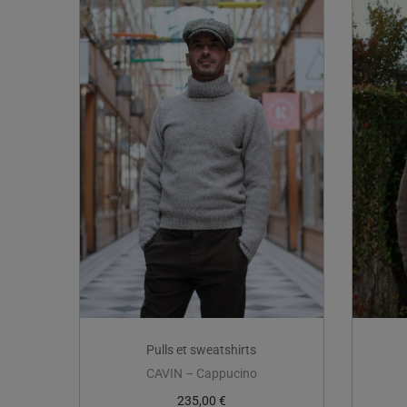
Pulls et sweatshirts
CAVIN – Cappucino
235,00
€