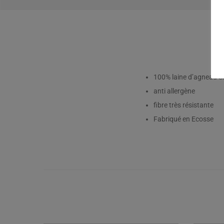
100% laine d’agneau S
anti allergène
fibre très résistante
Fabriqué en Ecosse