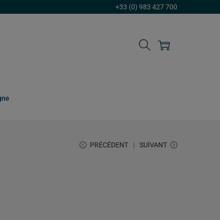
+33 (0) 983 427 700
gne
PRÉCÉDENT
SUIVANT