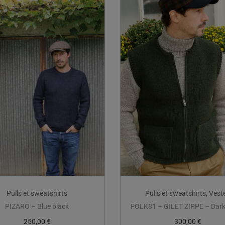
Pulls et sweatshirts
Pulls et sweatshirts
,
Vest
PIZARO – Blue black
FOLK81 – GILET ZIPPE – Dark
250,00
€
300,00
€