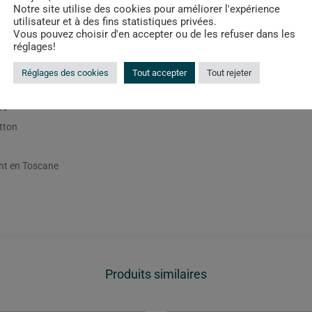
Notre site utilise des cookies pour améliorer l'expérience
utilisateur et à des fins statistiques privées.
Vous pouvez choisir d'en accepter ou de les refuser dans les
réglages!
Description
Informations complémentaires
Réglages des cookies
Tout accepter
Tout rejeter
no
tton
nt en Toscane
Produits similaires