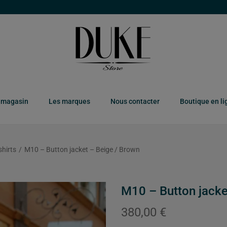
 magasin
Les marques
Nous contacter
Boutique en li
shirts
/
M10 – Button jacket – Beige / Brown
M10 – Button jacke
380,00
€