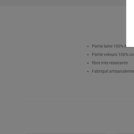
Partie laine 100% Meri
Partie velours 100% co
fibre très résistante
Fabriqué artisanaleme