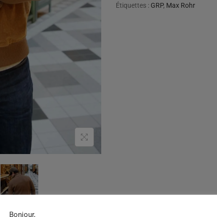
Étiquettes :
GRP
,
Max Rohr
Bonjour,