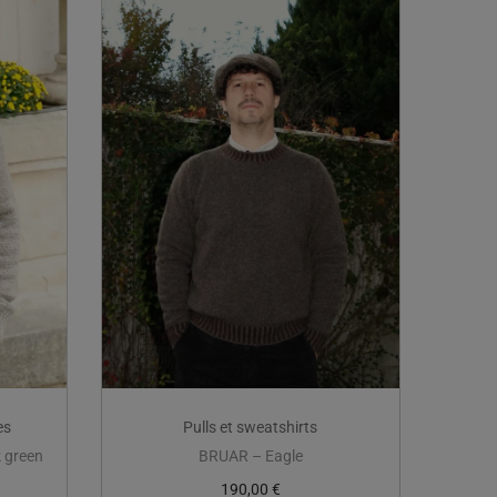
es
Pulls et sweatshirts
 green
BRUAR – Eagle
190,00
€