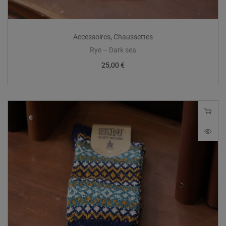
Accessoires
,
Chaussettes
Rye – Dark sea
25,00
€