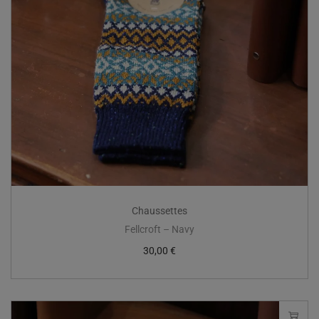
Chaussettes
Fellcroft – Navy
30,00
€