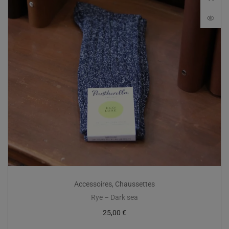
Accessoires
,
Chaussettes
Rye – Dark sea
25,00
€