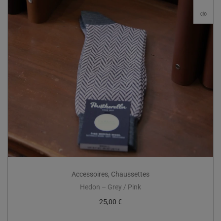
Accessoires
,
Chaussettes
Hedon – Grey / Pink
25,00
€