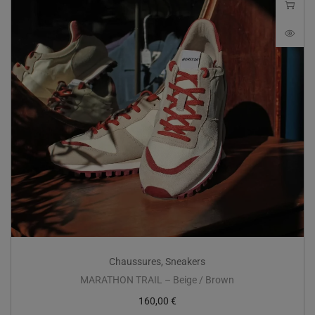
Chaussures
,
Sneakers
MARATHON TRAIL – Beige / Brown
160,00
€