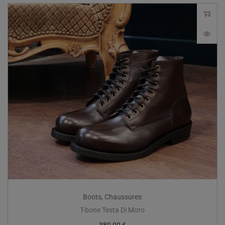
Boots
,
Chaussures
T-bone Testa Di Moro
380,00
€