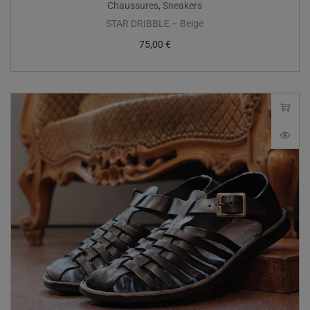
Chaussures
,
Sneakers
STAR DRIBBLE – Beige
75,00
€