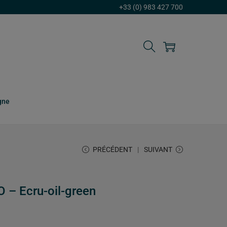
+33 (0) 983 427 700
gne
PRÉCÉDENT
SUIVANT
 – Ecru-oil-green