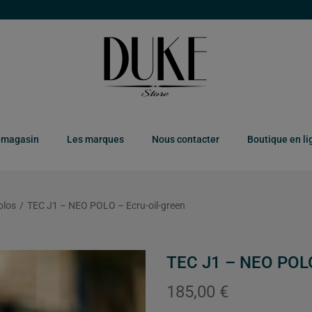
 magasin
Les marques
Nous contacter
Boutique en li
olos
/
TEC J1 – NEO POLO – Ecru-oil-green
TEC J1 – NEO POLO
185,00
€