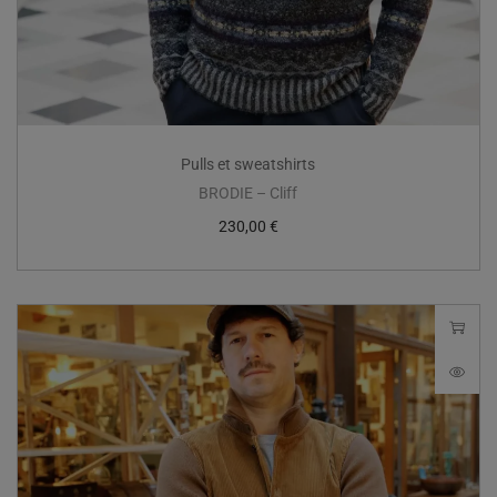
Pulls et sweatshirts
BRODIE – Cliff
230,00
€