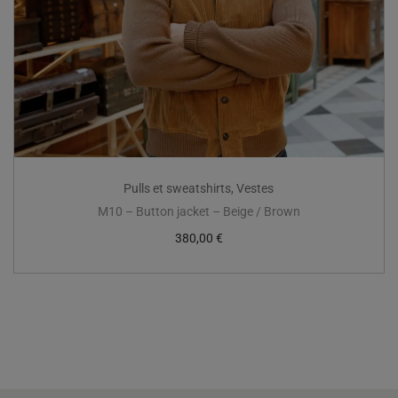
Pulls et sweatshirts
,
Vestes
M10 – Button jacket – Beige / Brown
380,00
€