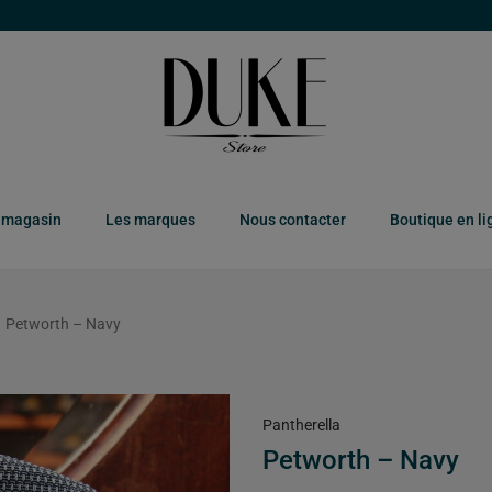
 magasin
Les marques
Nous contacter
Boutique en li
Petworth – Navy
Pantherella
Petworth – Navy