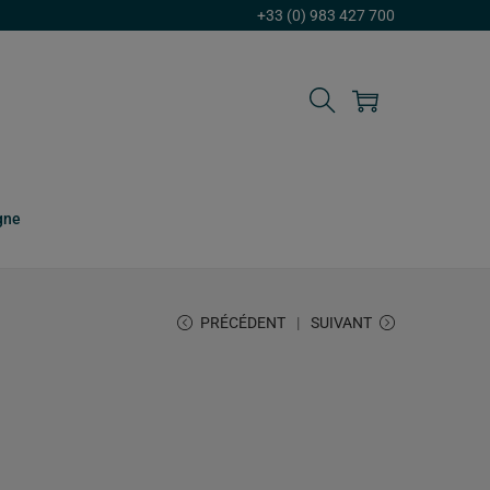
+33 (0) 983 427 700
gne
PRÉCÉDENT
SUIVANT