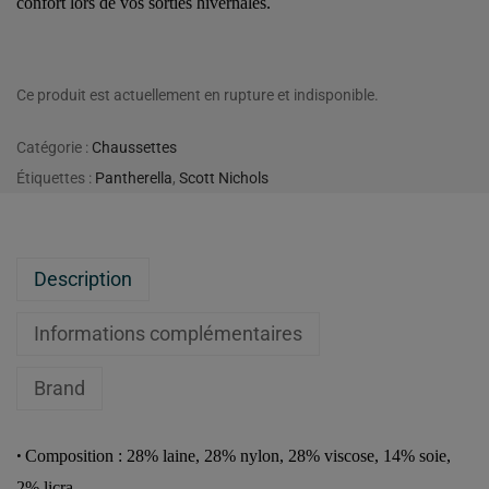
confort lors de vos sorties hivernales.
Ce produit est actuellement en rupture et indisponible.
Catégorie :
Chaussettes
Étiquettes :
Pantherella
,
Scott Nichols
Description
Informations complémentaires
Brand
Composition : 28% laine, 28% nylon, 28% viscose, 14% soie,
•
2% licra